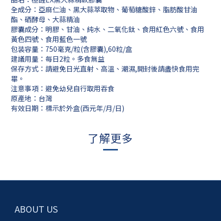
全成分：亞麻仁油、黑大蒜萃取物、葡萄糖酸鋅、脂肪酸甘油
酯、硒酵母、大蒜精油
膠囊成分：明膠、甘油、純水、二氧化鈦、食用紅色六號、食用
黃色四號、食用藍色一號
包装容量：750毫克/粒(含膠囊),60粒/盒
建議用量：每日2粒。多食無益
保存方式：請避免日光直射、高溫、潮濕,開封後請盡快食用完
畢。
注意事項：避免幼兒自行取用吞食
原產地：台灣
有效日期：標示於外盒(西元年/月/日)
了解更多
ABOUT US