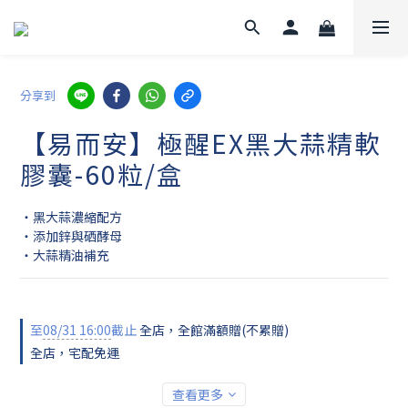
分享到
【易而安】極醒EX黑大蒜精軟
膠囊-60粒/盒
・黑大蒜濃縮配方
・添加鋅與硒酵母
・大蒜精油補充
至
08/31 16:00
截止
全店，全館滿額贈(不累贈)
全店，宅配免運
查看更多