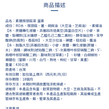
商品描述
品名：素膳猴頭菇湯 蛋素
成份：RO水、猴頭菇、薑、胡麻油（大豆油、芝麻油）、素蠔油
【水、蔗糖轉化液糖、非基因改造黃豆(高蛋白豆片)、小麥、食
鹽、黏稠劑(玉米糖膠、乙醯化己二酸二澱粉)、酵母抽出物、苯甲
酸鈉(防腐劑)、香菇粉】、大豆沙拉油、碘鹽、鈕扣菇、醬油
【水、脫脂大豆(非基因改造)、小麥、食鹽、轉化液糖(蔗糖、
水)、酒精、調味劑(琥珀酸二鈉、5'-次黃嘌呤核苷磷酸二鈉、5'-
鳥嘌呤核苷磷酸二鈉)、甜味劑(甘草素)。】、砂糖、白胡椒粉、
藥膳包（當歸、川芎、白芍、熟地、枸杞、甘草、黃耆）
重量：430公克
原產地：台灣
有效日期：如包裝上標示（西元年/月/日）
保存期限：18個月
保存方法：未開封時請放置陰涼乾燥處。
過敏原：本產品含有蛋、麩質穀物類、大豆、芝麻及其製品，不
適合對其過敏體質者食用。本產品生產製程廠房，其設備或生產
管線亦有生產魚、蝦、堅果及其產品。
注意事項