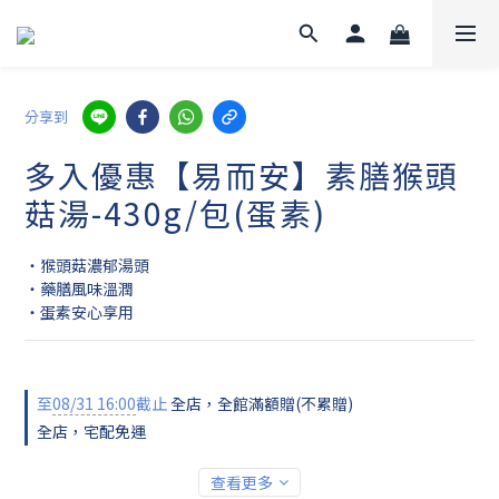
分享到
多入優惠【易而安】素膳猴頭
菇湯-430g/包(蛋素)
・猴頭菇濃郁湯頭
・藥膳風味溫潤
・蛋素安心享用
至
08/31 16:00
截止
全店，全館滿額贈(不累贈)
全店，宅配免運
查看更多