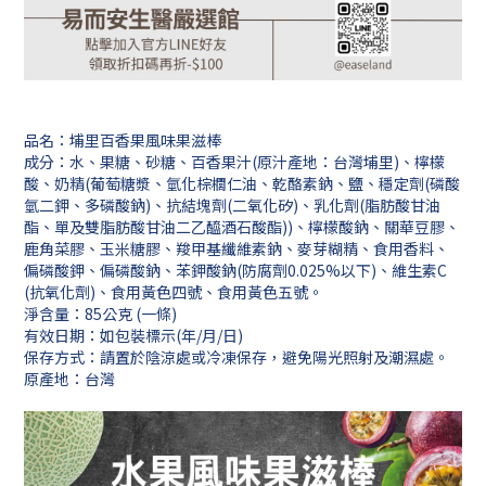
品名：埔里百香果風味果滋棒
成分：水、果糖、砂糖、百香果汁(原汁產地：台灣埔里)、檸檬
酸、奶精(葡萄糖漿、氫化棕櫚仁油、乾酪素鈉、鹽、穩定劑(磷酸
氫二鉀、多磷酸鈉)、抗結塊劑(二氧化矽)、乳化劑(脂肪酸甘油
酯、單及雙脂肪酸甘油二乙醯酒石酸酯))、檸檬酸鈉、關華豆膠、
鹿角菜膠、玉米糖膠、羧甲基纖維素鈉、麥芽糊精、食用香料、
偏磷酸鉀、偏磷酸鈉、苯鉀酸鈉(防腐劑0.025%以下)、維生素C
(抗氧化劑)、食用黃色四號、食用黃色五號。
淨含量：85公克 (一條)
有效日期：如包裝標示(年/月/日)
保存方式：請置於陰涼處或冷凍保存，避免陽光照射及潮濕處。
原產地：台灣