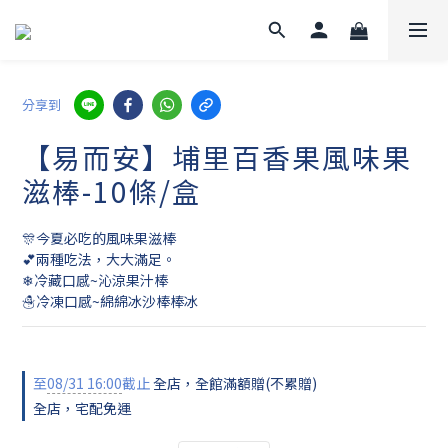
分享到
【易而安】埔里百香果風味果
滋棒-10條/盒
🎊今夏必吃的風味果滋棒
💕兩種吃法，大大滿足。
❄冷藏口感~沁涼果汁棒
☃冷凍口感~綿綿冰沙棒棒冰
至
08/31 16:00
截止
全店，全館滿額贈(不累贈)
全店，宅配免運